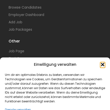
Browse Candidates
Employer Dashboard
Add Job
Job Packages
Other
Job Page
Task Page
Einwilligung verwalten
Resume Page
Blog
Um dir ein optimales Erlebnis zu bieten, verwenden wir
Technologien wie Cookies, um Geräteinformationen zu speichern
Translating 15000 words from english to german
und/oder darauf zuzugreifen. Wenn du diesen Technologien
zustimmst, können wir Daten wie das Surfverhalten oder eindeutige
Legal
IDs auf dieser Website verarbeiten. Wenn du deine Einwilligung
nicht erteilst oder zurückziehst, können bestimmte Merkmale und
Funktionen beeinträchtigt werden.
Privacy Policy
Terms of Use
Dienste verwalten