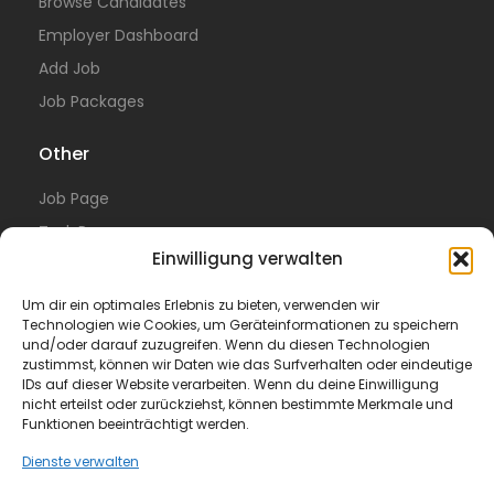
Browse Candidates
Employer Dashboard
Add Job
Job Packages
Other
Job Page
Task Page
Einwilligung verwalten
Resume Page
Blog
Um dir ein optimales Erlebnis zu bieten, verwenden wir
Technologien wie Cookies, um Geräteinformationen zu speichern
Product Photographer Needed
und/oder darauf zuzugreifen. Wenn du diesen Technologien
zustimmst, können wir Daten wie das Surfverhalten oder eindeutige
Legal
IDs auf dieser Website verarbeiten. Wenn du deine Einwilligung
nicht erteilst oder zurückziehst, können bestimmte Merkmale und
Funktionen beeinträchtigt werden.
Privacy Policy
Terms of Use
Dienste verwalten