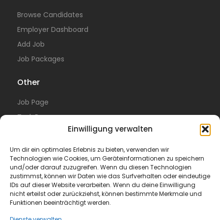
Browse Candidates
Employer Dashboard
Add Job
Job Packages
Other
Job Page
Task Page
Einwilligung verwalten
Resume Page
Blog
Um dir ein optimales Erlebnis zu bieten, verwenden wir
Technologien wie Cookies, um Geräteinformationen zu speichern
Translating 15000 words from english to german
und/oder darauf zuzugreifen. Wenn du diesen Technologien
zustimmst, können wir Daten wie das Surfverhalten oder eindeutige
Legal
IDs auf dieser Website verarbeiten. Wenn du deine Einwilligung
nicht erteilst oder zurückziehst, können bestimmte Merkmale und
Funktionen beeinträchtigt werden.
Privacy Policy
Terms of Use
Dienste verwalten