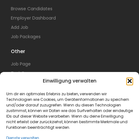
Browse Candidates
Employer Dashboard
Add Job
Job Packages
Other
Job Page
Task Page
Einwilligung verwalten
Resume Page
Blog
Um dir ein optimales Erlebnis zu bieten, verwenden wir
Technologien wie Cookies, um Geräteinformationen zu speichern
Moore & Kavinsky
und/oder darauf zuzugreifen. Wenn du diesen Technologien
zustimmst, können wir Daten wie das Surfverhalten oder eindeutige
Legal
IDs auf dieser Website verarbeiten. Wenn du deine Einwilligung
nicht erteilst oder zurückziehst, können bestimmte Merkmale und
Funktionen beeinträchtigt werden.
Privacy Policy
Terms of Use
Dienste verwalten