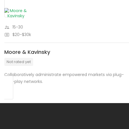
15-30
$20-$30k
Moore & Kavinsky
Not rated yet
Collaboratively administrate empowered markets via plug-
and-play networks.