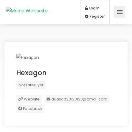
Log In
Register
Hexagon
Not rated yet
Website
duasdp23123123@gmail.com
Facebook