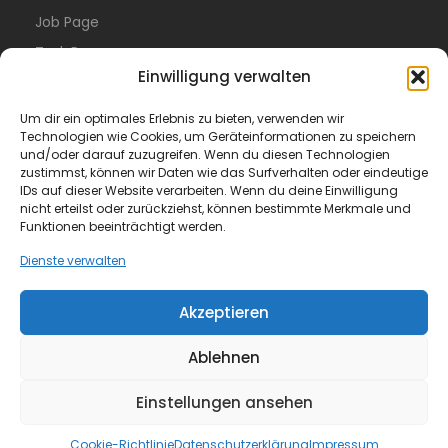
Job Page
Task Page
Einwilligung verwalten
Resume Page
Blog
Um dir ein optimales Erlebnis zu bieten, verwenden wir
Technologien wie Cookies, um Geräteinformationen zu speichern
Hexagon
und/oder darauf zuzugreifen. Wenn du diesen Technologien
zustimmst, können wir Daten wie das Surfverhalten oder eindeutige
Legal
IDs auf dieser Website verarbeiten. Wenn du deine Einwilligung
nicht erteilst oder zurückziehst, können bestimmte Merkmale und
Funktionen beeinträchtigt werden.
Privacy Policy
Terms of Use
Dienste verwalten
FAQ
Akzeptieren
Ablehnen
Einstellungen ansehen
© All Rights Reserved.
Cookie-Richtlinie
Datenschutzerklärung
Impressum