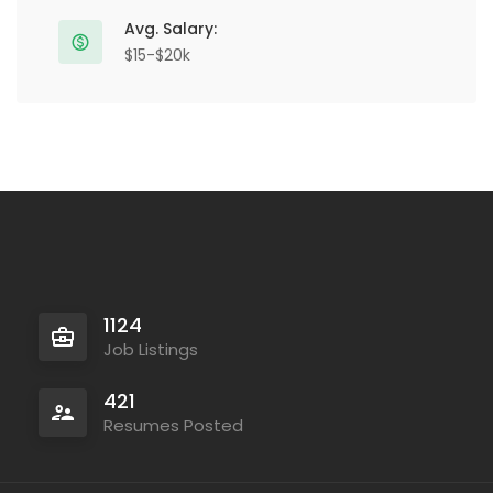
Avg. Salary:
$15-$20k
1124
Job Listings
421
Resumes Posted