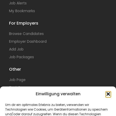
Job Alerts
My Bookmarks
For Employers
Browse Candidates
Employer Dashboard
Add Job
Job Packages
Other
Job Page
Task Page
Einwilligung verwalten
Resume Page
Blog
Um dir ein optimales Erlebnis zu bieten, verwenden wir
Technologien wie Cookies, um Geräteinformationen zu speichern
Test 2
und/oder darauf zuzugreifen. Wenn du diesen Technologien