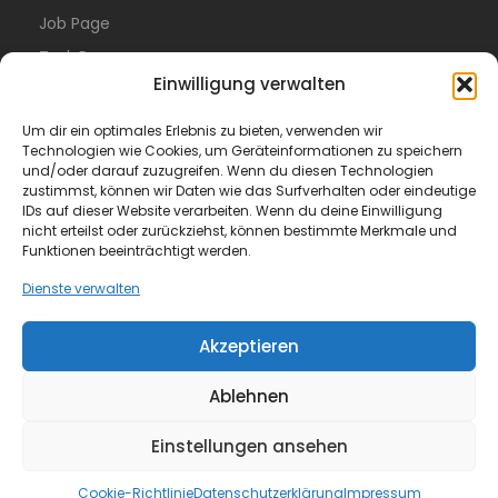
Job Page
Task Page
Einwilligung verwalten
Resume Page
Blog
Um dir ein optimales Erlebnis zu bieten, verwenden wir
Technologien wie Cookies, um Geräteinformationen zu speichern
Anna Smith
und/oder darauf zuzugreifen. Wenn du diesen Technologien
zustimmst, können wir Daten wie das Surfverhalten oder eindeutige
Legal
IDs auf dieser Website verarbeiten. Wenn du deine Einwilligung
nicht erteilst oder zurückziehst, können bestimmte Merkmale und
Funktionen beeinträchtigt werden.
Privacy Policy
Terms of Use
Dienste verwalten
FAQ
Akzeptieren
Ablehnen
Einstellungen ansehen
© All Rights Reserved.
Cookie-Richtlinie
Datenschutzerklärung
Impressum